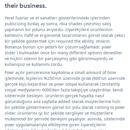
their business.
Yerel fuarlar ve el sanatları gösterilerindeki işlerinden
publicizing birkaç ay sonra, rbia shades çevrimiçi satış
yapmanın bir yolunu arıyordu. ziyaretçilere ürünlerinin
kalitesini, hafif ve ergonomik tasarımlarını görsel olarak çekici
bir şekilde göstermek için required the ability. onların
Bonanza bunun için yeterli bir çözüm sağlamadı. powr
slider'ı bulmadan önce bir many different options denediler
ve hiçbiri sitenin bir parçasıymış gibi görünmüyordu ve
kullanışsız ve kullanımı zordu.
Powr açılır penceresine kaydolma a small amount of time
işleminde, kişilerini %250'nin üzerinde grow (600'ün üzerinde
gerçek kişi) başardılar ve powr sosyal kullanarak constantly
sosyal medyalarını 6000'den fazla takipçiye ulaştırdılar. kendi
sitelerinde besleyin. ürünlerin gerçek hayatta nasıl
göründüğünü ana sayfada added olarak müşterilerine hızlı
bir şekilde göstermenin görsel bir yolu olarak coming to powr
slider. ürünlerini iyi bir şekilde sergiliyor ve müşterilere
mükemmel bir yerinde deneyim yaşatıyor. aslında, sitelerinde
powr uygulamalarıyla etkileşime giren ziyaretçilerin