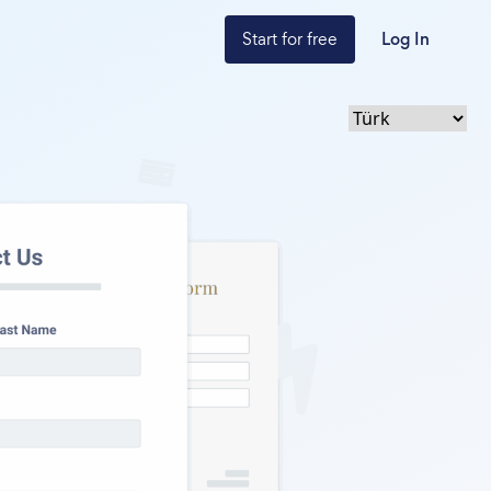
Start for free
Log In