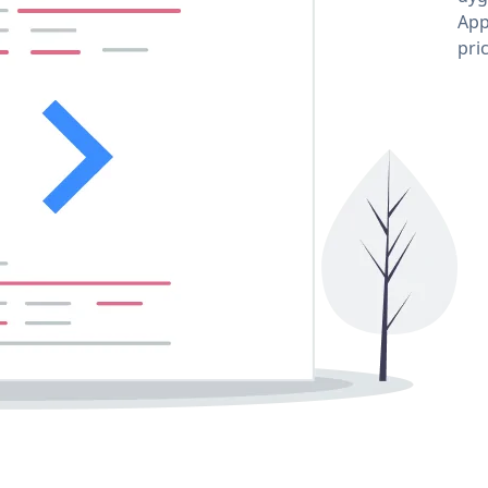
App
pri