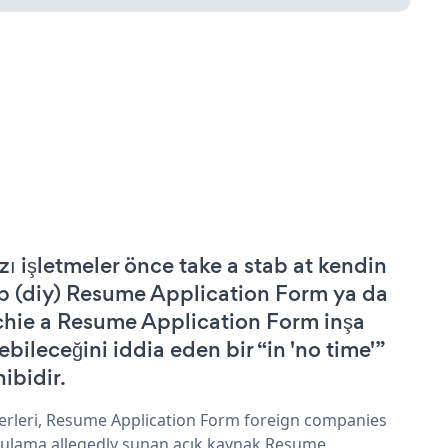
zı işletmeler önce take a stab at kendin
p (diy) Resume Application Form ya da
chie a Resume Application Form inşa
ebileceğini iddia eden bir “in 'no time'”
hibidir.
erleri, Resume Application Form foreign companies
ulama allegedly sunan açık kaynak Resume