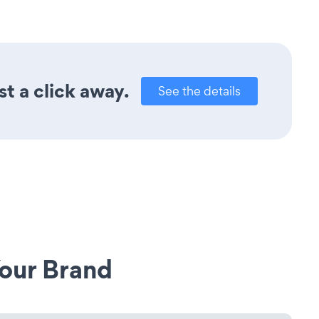
t a click away.
See the details
our Brand