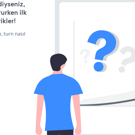
diyseniz,
rurken ilk
ikler!
, turn nasıl