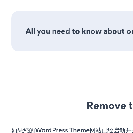
All you need to know about ou
Remove t
如果您的WordPress Theme网站已经启动