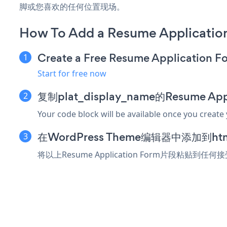
脚或您喜欢的任何位置现场。
How To Add a Resume Applicatio
Create a Free Resume Application F
Start for free now
复制plat_display_name的Resume Ap
Your code block will be available once you create
在WordPress Theme编辑器中添加到
将以上Resume Application Form片段粘贴到任