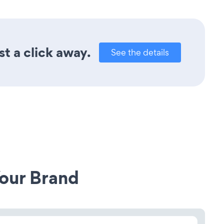
t a click away.
See the details
our Brand