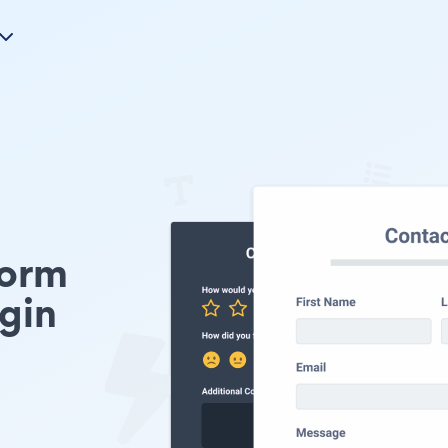
Form
gin