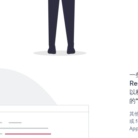
一些
Re
以构
的“
其他
或 f
App