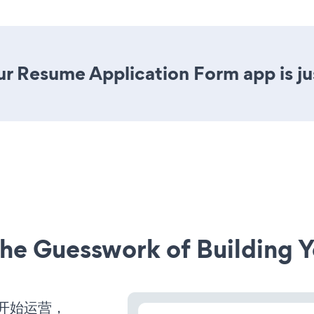
r Resume Application Form app is jus
he Guesswork of Building Y
并开始运营，