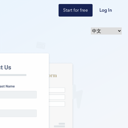
Start for free
Log In