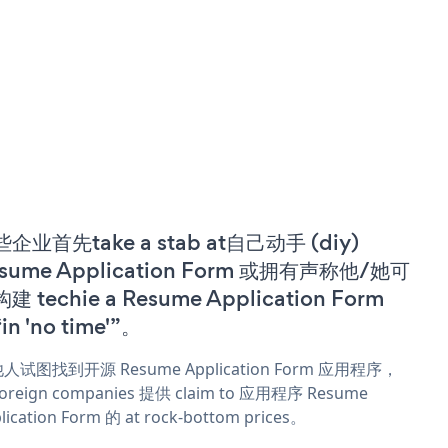
企业首先take a stab at自己动手 (diy)
sume Application Form 或拥有声称他/她可
建 techie a Resume Application Form
in 'no time'”。
人试图找到开源 Resume Application Form 应用程序，
oreign companies 提供 claim to 应用程序 Resume
lication Form 的 at rock-bottom prices。