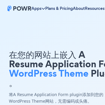
Apps
Plans & Pricing
About
Resources
在您的网站上嵌入 A
Resume Application 
WordPress Theme
Plu
。
将A Resume Application Form plugin添加到您的
WordPress Theme网站，无需编码或头痛。