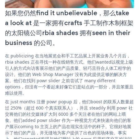
如果您仍然find it unbelievable，那么take
a look at 是一家拥有crafts 手工制作木制框架
的太阳镜公司rbia shades 拥有seen in their
business 的公司。
在 publicizing 在当地展览会和手工艺品展上开展业务几个月后，
rbia shades 正在寻找一种在线销售方式。他们wanted以视觉上吸
引人的方式向访客展示他们的产品质量、轻巧且符合人体工程学的
设计。他们的 Web Shop Manager 没有为此提供足够的解决方
案。他们在找到 powr slider 之前尝试了 many different
options，但没有一个看起来好像它们是站点的一部分，并且笨重且
难以使用。
在 just months 注册 powr popup 后，他们boost 的联系人数量超
过 250%（超过 600 个真实联系人），并且 steadily 利用 powr 社
交将他们的社交媒体扩大到 6000 多个关注者在他们的网站上喂
食。他们added powr slider 作为一种视觉方式来快速向他们的客
户展示coming to 主页上的产品在现实生活中的样子。它很好地展
示了他们的产品，并无缝地为客户提供了出色的现场体验。事实
上，他们reported发现与他们网站上的 powr 应用程序交互的访问