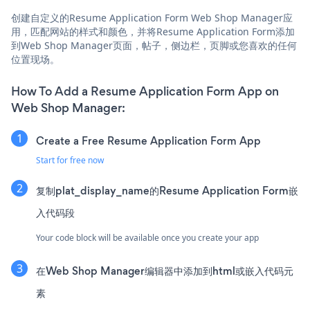
创建自定义的Resume Application Form Web Shop Manager应
用，匹配网站的样式和颜色，并将Resume Application Form添加
到Web Shop Manager页面，帖子，侧边栏，页脚或您喜欢的任何
位置现场。
How To Add a Resume Application Form App on
Web Shop Manager:
Create a Free Resume Application Form App
Start for free now
复制plat_display_name的Resume Application Form嵌
入代码段
Your code block will be available once you create your app
在Web Shop Manager编辑器中添加到html或嵌入代码元
素