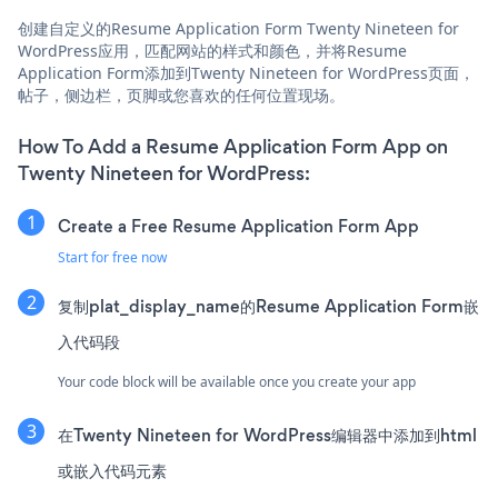
创建自定义的Resume Application Form Twenty Nineteen for
WordPress应用，匹配网站的样式和颜色，并将Resume
Application Form添加到Twenty Nineteen for WordPress页面，
帖子，侧边栏，页脚或您喜欢的任何位置现场。
How To Add a Resume Application Form App on
Twenty Nineteen for WordPress:
Create a Free Resume Application Form App
Start for free now
复制plat_display_name的Resume Application Form嵌
入代码段
Your code block will be available once you create your app
在Twenty Nineteen for WordPress编辑器中添加到html
或嵌入代码元素