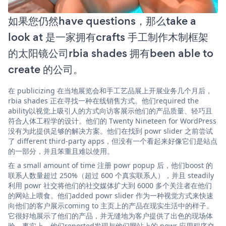
如果您仍然have questions，那么take a
look at 是一家拥有crafts 手工制作木制框架
的太阳镜公司rbia shades 拥有been able to
create 的公司。
在 publicizing 在当地展览会和手工艺品展上开展业务几个月后，
rbia shades 正在寻找一种在线销售方式。他们required the
ability以视觉上吸引人的方式向访客展示他们的产品质量、轻巧且
符合人体工程学的设计。他们的 Twenty Nineteen for WordPress
没有为此提供足够的解决方案。他们在找到 powr slider 之前尝试
了 different third-party apps，但没有一个看起来好像它们是站点
的一部分，并且笨重且难以使用。
在 a small amount of time 注册 powr popup 后，他们boost 的
联系人数量超过 250%（超过 600 个真实联系人），并且 steadily
利用 powr 社交将他们的社交媒体扩大到 6000 多个关注者在他们
的网站上喂食。他们added powr slider 作为一种视觉方式来快速
向他们的客户展示coming to 主页上的产品在现实生活中的样子。
它很好地展示了他们的产品，并无缝地为客户提供了出色的现场体
验。事实上，他们reported发现与他们网站上的 powr 应用程序交