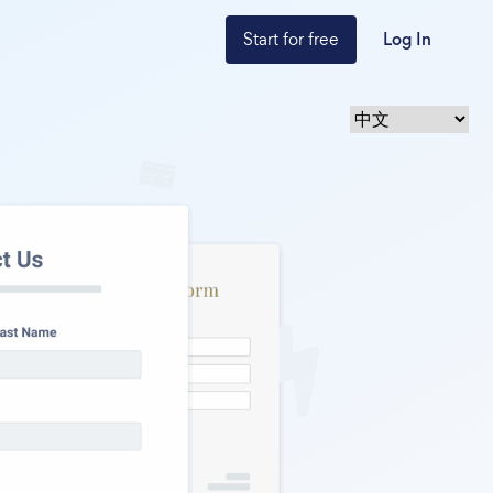
Start for free
Log In