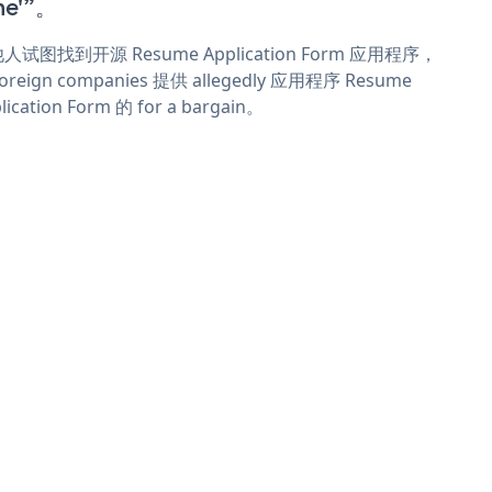
me'”。
人试图找到开源 Resume Application Form 应用程序，
oreign companies 提供 allegedly 应用程序 Resume
lication Form 的 for a bargain。