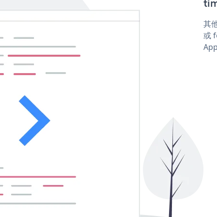
ti
其他
或 f
App