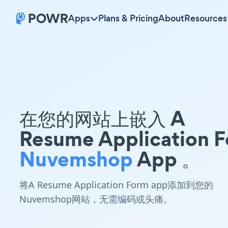
Apps
Plans & Pricing
About
Resources
在您的网站上嵌入 A
Resume Application 
Nuvemshop
App 。
将A Resume Application Form app添加到您的
Nuvemshop网站，无需编码或头痛。