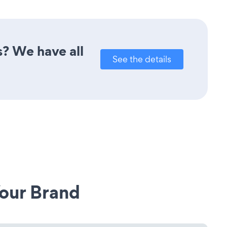
s? We have all
See the details
our Brand