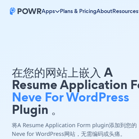
Apps
Plans & Pricing
About
Resources
在您的网站上嵌入 A
Resume Application 
Neve For WordPress
Plugin 。
将A Resume Application Form plugin添加到您的
Neve for WordPress网站，无需编码或头痛。