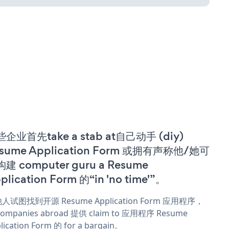
企业首先take a stab at自己动手 (diy)
sume Application Form 或拥有声称他/她可
建 computer guru a Resume
plication Form 的“in 'no time'”。
人试图找到开源 Resume Application Form 应用程序，
companies abroad 提供 claim to 应用程序 Resume
lication Form 的 for a bargain。