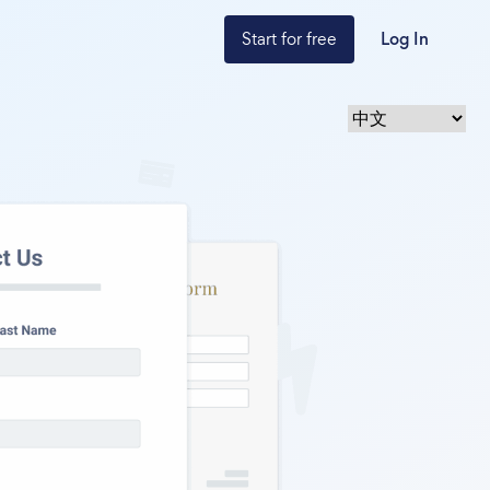
Start for free
Log In