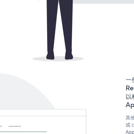
一些
Re
以构
Ap
其他
或 
App