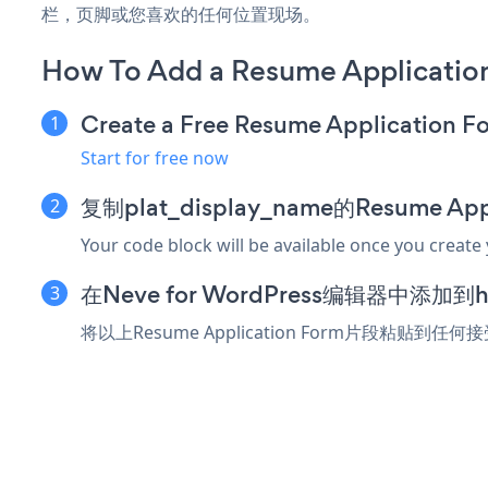
栏，页脚或您喜欢的任何位置现场。
How To Add a Resume Applicatio
Create a Free Resume Application F
Start for free now
复制plat_display_name的Resume Ap
Your code block will be available once you create
在Neve for WordPress编辑器中添加
将以上Resume Application Form片段粘贴到任何