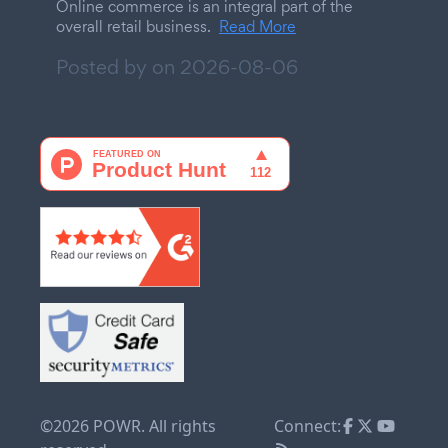
Online commerce is an integral part of the
overall retail business.
Read More
Posted by on
2026-08-06
©2026 POWR. All rights
Connect: