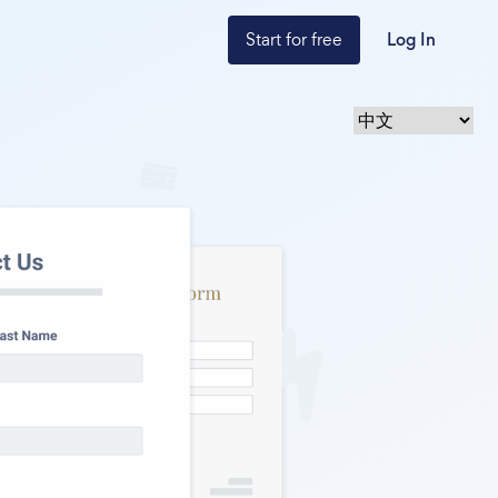
Start for free
Log In