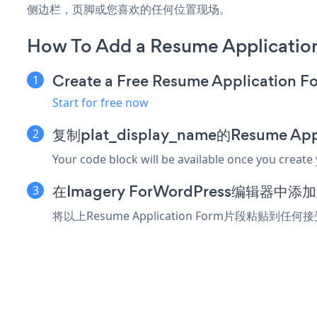
侧边栏，页脚或您喜欢的任何位置现场。
How To Add a Resume Applicatio
Create a Free Resume Application F
Start for free now
复制plat_display_name的Resume Ap
Your code block will be available once you create
在Imagery ForWordPress编辑器中
将以上Resume Application Form片段粘贴到任何