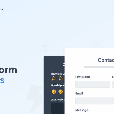
Form
s