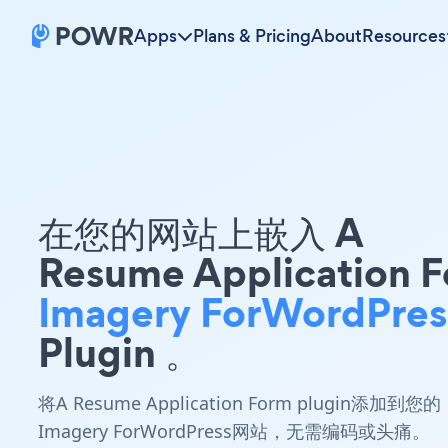
Apps
Plans & Pricing
About
Resources
在您的网站上嵌入 A
Resume Application 
Imagery ForWordPres
Plugin 。
将A Resume Application Form plugin添加到您的
Imagery ForWordPress网站，无需编码或头痛。