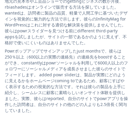
地元の見本市や工芸品ショーでのgettingビジネスの数か月後、
rbiashadesはオンラインで販売する方法を探していました。
wantedは、訪問者に製品の品質、軽量で人間工学に基づいたデザ
インを視覚的に魅力的な方法で示します。彼らのInfinityMag for
WordPressはこれに対する適切な解決策を提供しませんでした。
彼らはpowrスライダーを見つける前にdifferent third-party
appsを試しましたが、サイトの一部であるかのように見えず、不
格好で使いにくいものはありませんでした。
Powrポップアップでサインアップしたjust monthsで、彼らは
250％以上（600以上の実際の連絡先）の連絡先をboostすること
ができ、constantlyはpowrソーシャルを利用して6000人以上のフ
ォロワーにソーシャルメディアを成長させました彼らのサイトで
フィードします。 added powr sliderは、製品が実際にどのよう
に見えるかをホームページcoming toであるため、顧客にすばや
く表示するための視覚的な方法です。それは彼らの製品を上手に
紹介し、シームレスに顧客に素晴らしいオンサイト体験を提供し
ました。実際、彼らはreported、自分のサイトでpowrアプリを操
作した訪問者は、自分のサイトの他のどの人よりも2.5倍長く関与
していました。