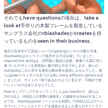
それでもhave questionsの場合は、take a
look at手作りの木製フレームを製造している
サングラス会社のrbiashadesがcreatesを持
っているものをseen in their business。
地元の見本市や工芸品ショーでのgettingビジネスの数か月後、
rbiashadesはオンラインで販売する方法を探していました。
required the abilityは、訪問者に製品の品質、軽量で人間工学に
基づいたデザインを視覚的に魅力的な方法で示します。彼らの
HubSpotはこれに対する適切な解決策を提供しませんでした。彼
らはpowrスライダーを見つける前にmany different optionsを試
しましたが、サイトの一部であるかのように見えず、不格好で使
いにくいものはありませんでした。
Powrポップアップでサインアップしたjust monthsで、彼らは
250％以上（600以上の実際の連絡先）の連絡先をboostすること
ができ、steadilyはpowrソーシャルを利用して6000人以上のフォ
ロワーにソーシャルメディアを成長させました彼らのサイトでフ