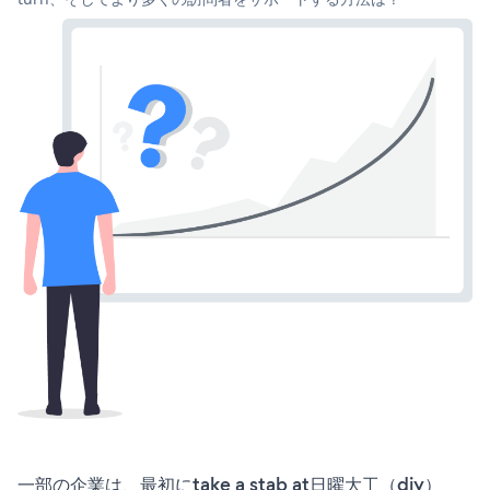
一部の企業は、最初にtake a stab at日曜大工（diy）