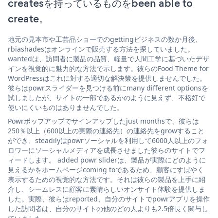
createsを持っているものをbeen able to
create。
地元の見本市や工芸品ショーでのgettingビジネスの数か月後、
rbiashadesはオンラインで販売する方法を探していました。
wantedは、訪問者に製品の品質、軽量で人間工学に基づいたデザ
インを視覚的に魅力的な方法で示します。彼らのFood Theme for
WordPressはこれに対する適切な解決策を提供しませんでした。
彼らはpowrスライダーを見つける前にmany different optionsを
試しましたが、サイトの一部であるかのように見えず、不格好で
使いにくいものはありませんでした。
Powrポップアップでサインアップしたjust monthsで、彼らは
250％以上（600以上の実際の連絡先）の連絡先をgrowすること
ができ、steadilyはpowrソーシャルを利用して6000人以上のフォ
ロワーにソーシャルメディアを成長させました彼らのサイトでフ
ィードします。 added powr sliderは、製品が実際にどのように
見えるかをホームページcoming toであるため、顧客にすばやく
表示するための視覚的な方法です。それは彼らの製品を上手に紹
介し、シームレスに顧客に素晴らしいオンサイト体験を提供しま
した。実際、彼らはreported、自分のサイトでpowrアプリを操作
した訪問者は、自分のサイトの他のどの人よりも2.5倍長く関与し