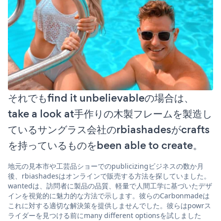
それでもfind it unbelievableの場合は、
take a look at手作りの木製フレームを製造し
ているサングラス会社のrbiashadesがcrafts
を持っているものをbeen able to create。
地元の見本市や工芸品ショーでのpublicizingビジネスの数か月
後、rbiashadesはオンラインで販売する方法を探していました。
wantedは、訪問者に製品の品質、軽量で人間工学に基づいたデザ
インを視覚的に魅力的な方法で示します。彼らのCarbonmadeは
これに対する適切な解決策を提供しませんでした。彼らはpowrス
ライダーを見つける前にmany different optionsを試しました