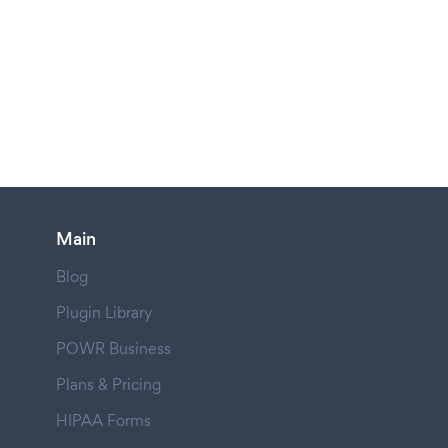
Main
Blog
Plugin Library
POWR Business
Plans & Pricing
HIPAA Forms