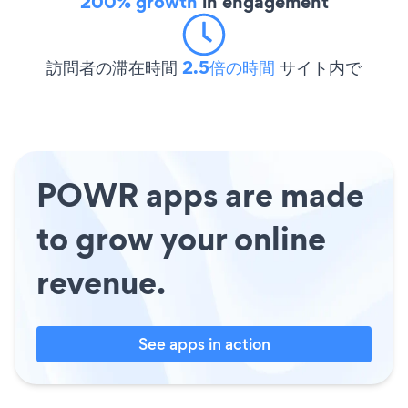
200% growth
in engagement
訪問者の滞在時間
2.5倍の時間
サイト内で
POWR apps are made
to grow your online
revenue.
See apps in action