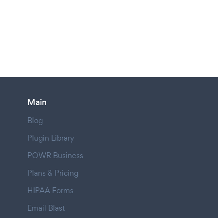
Main
Blog
Plugin Library
POWR Business
Plans & Pricing
HIPAA Forms
Email Blast