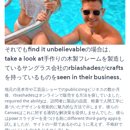
それでもfind it unbelievableの場合は、
take a look at手作りの木製フレームを製造し
ているサングラス会社のrbiashadesがcrafts
を持っているものをseen in their business。
地元の見本市や工芸品ショーでのpublicizingビジネスの数か月
後、rbiashadesはオンラインで販売する方法を探していました。
required the abilityは、訪問者に製品の品質、軽量で人間工学に
基づいたデザインを視覚的に魅力的な方法で示します。彼らの
Canvasはこれに対する適切な解決策を提供しませんでした。彼ら
はpowrスライダーを見つける前にdifferent third-party appsを
試しましたが、サイトの一部であるかのように見えず、不格好で
使いにくいものはありませんでした。