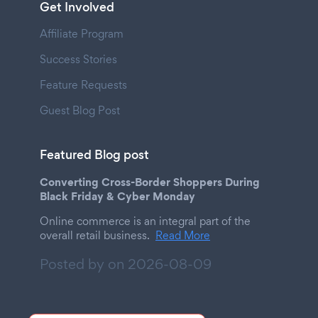
Get Involved
Affiliate Program
Success Stories
Feature Requests
Guest Blog Post
Featured Blog post
Converting Cross-Border Shoppers During
Black Friday & Cyber Monday
Online commerce is an integral part of the
overall retail business.
Read More
Posted by on
2026-08-09