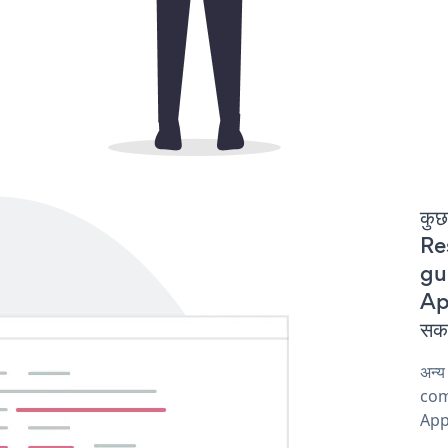
कुछ
Re
gur
App
सकत
अन्
com
Appl