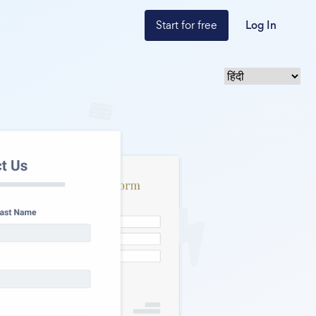
Start for free
Log In