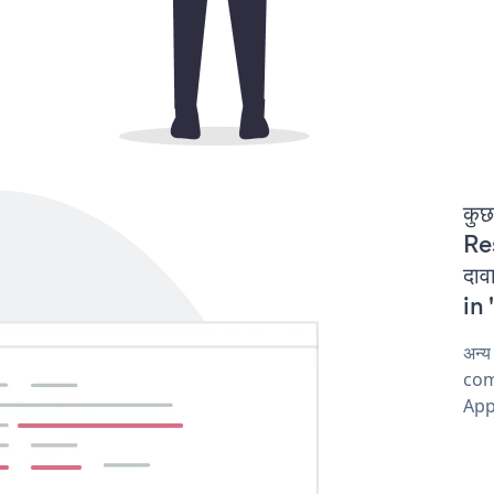
कुछ
Re
दा
in 
अन्
com
Appl