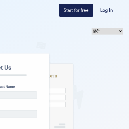
Start for free
Log In