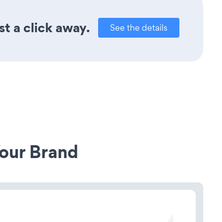
t a click away.
See the details
our Brand