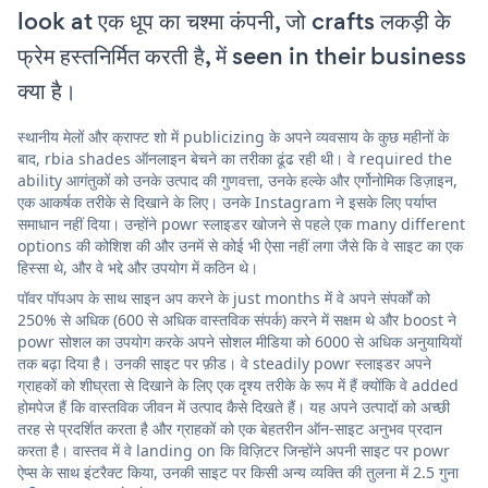
look at एक धूप का चश्मा कंपनी, जो crafts लकड़ी के
फ्रेम हस्तनिर्मित करती है, में seen in their business
क्या है।
स्थानीय मेलों और क्राफ्ट शो में publicizing के अपने व्यवसाय के कुछ महीनों के
बाद, rbia shades ऑनलाइन बेचने का तरीका ढूंढ रही थी। वे required the
ability आगंतुकों को उनके उत्पाद की गुणवत्ता, उनके हल्के और एर्गोनोमिक डिज़ाइन,
एक आकर्षक तरीके से दिखाने के लिए। उनके Instagram ने इसके लिए पर्याप्त
समाधान नहीं दिया। उन्होंने powr स्लाइडर खोजने से पहले एक many different
options की कोशिश की और उनमें से कोई भी ऐसा नहीं लगा जैसे कि वे साइट का एक
हिस्सा थे, और वे भद्दे और उपयोग में कठिन थे।
पॉवर पॉपअप के साथ साइन अप करने के just months में वे अपने संपर्कों को
250% से अधिक (600 से अधिक वास्तविक संपर्क) करने में सक्षम थे और boost ने
powr सोशल का उपयोग करके अपने सोशल मीडिया को 6000 से अधिक अनुयायियों
तक बढ़ा दिया है। उनकी साइट पर फ़ीड। वे steadily powr स्लाइडर अपने
ग्राहकों को शीघ्रता से दिखाने के लिए एक दृश्य तरीके के रूप में हैं क्योंकि वे added
होमपेज हैं कि वास्तविक जीवन में उत्पाद कैसे दिखते हैं। यह अपने उत्पादों को अच्छी
तरह से प्रदर्शित करता है और ग्राहकों को एक बेहतरीन ऑन-साइट अनुभव प्रदान
करता है। वास्तव में वे landing on कि विज़िटर जिन्होंने अपनी साइट पर powr
ऐप्स के साथ इंटरैक्ट किया, उनकी साइट पर किसी अन्य व्यक्ति की तुलना में 2.5 गुना