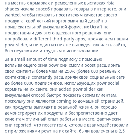
на местных ярмарках и ремесленных выставках rbia
shades искала способ продавать товары в интернете. они
wanted, чтобы показать посетителям качество своего
продукта, свой легкий и эргономичный дизайн в
привлекательной визуальной форме. их Ucraft не
предоставили для этого адекватного решения. они
попробовали different third-party apps, прежде чем нашли
powr slider, и ни один из них не выглядел как часть сайта,
был неуклюжим и трудным в использовании.
За a small amount of time подписку с помощью
всплывающего окна powr они смогли boost расширить
свои контакты более чем на 250% (более 600 реальных
контактов) и constantly расширили свои социальные сети
до более 6000 подписчиков, использующих powr social
кормить на их сайте. они added powr slider как
визуальный способ быстро показать своим клиентам,
поскольку они являются coming to домашней страницей,
как продукты выглядят в реальной жизни. он хорошо
демонстрирует их продукты и беспрепятственно дает
клиентам отличный опыт работы на месте. фактически
они reported, что посетители, которые взаимодействовали
с приложениями powr на их сайте, были вовлечены в 2,5