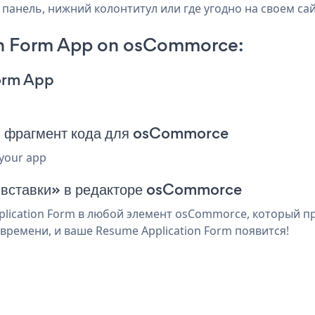
панель, нижний колонтитул или где угодно на своем сай
on Form App on osCommorce:
orm App
m фрагмент кода для osCommorce
 your app
я вставки» в редакторе osCommorce
ication Form в любой элемент osCommorce, который пр
времени, и ваше Resume Application Form появится!