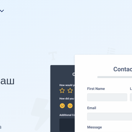
Ваш
а