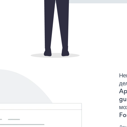
Не
де
Ap
gu
мо
Fo
Дру