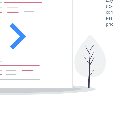
исх
com
Res
pri