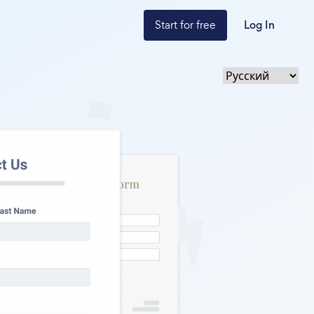
Start for free
Log In