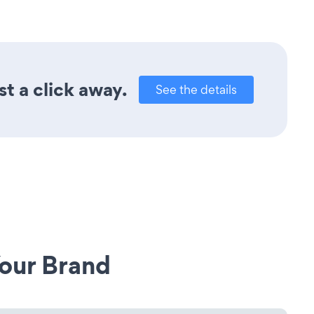
t a click away.
See the details
our Brand