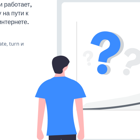
 работает,
на пути к
интернете.
te, turn и