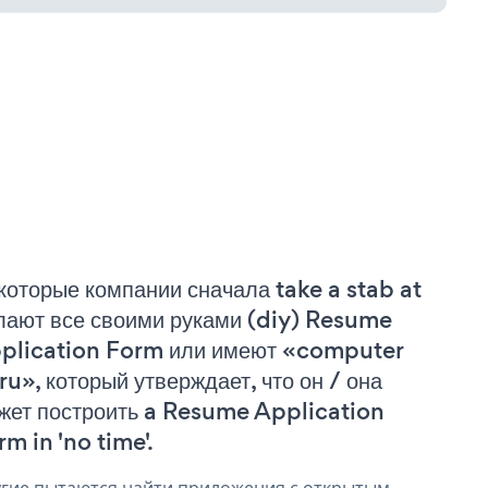
которые компании сначала take a stab at
лают все своими руками (diy) Resume
plication Form или имеют «computer
ru», который утверждает, что он / она
жет построить a Resume Application
rm in 'no time'.
гие пытаются найти приложения с открытым