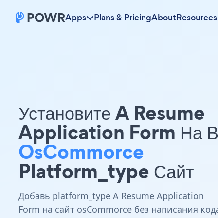
Apps
Plans & Pricing
About
Resources
Установите A Resume
Application Form На 
OsCommorce
Platform_type Сайт
Добавь platform_type A Resume Application
Form на сайт osCommorce без написания код