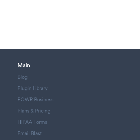
Main
Blog
Plugin Library
POWR Business
Plans & Pricing
HIPAA Forms
Email Blast