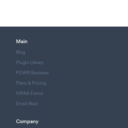
Main
Blog
Plugin Library
POWR Business
Plans & Pricing
HIPAA Forms
Email Blast
Company