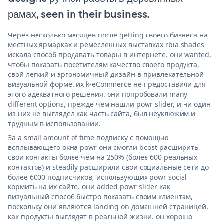
рамах, seen in their business.
Через несколько месяцев после getting своего бизнеса на
местных ярмарках и ремесленных выставках rbia shades
искала способ продавать товары в интернете. они wanted,
чтобы показать посетителям качество своего продукта,
свой легкий и эргономичный дизайн в привлекательной
визуальной форме. их k-eCommerce не предоставили для
этого адекватного решения. они попробовали many
different options, прежде чем нашли powr slider, и ни один
из них не выглядел как часть сайта, был неуклюжим и
трудным в использовании.
За a small amount of time подписку с помощью
всплывающего окна powr они смогли boost расширить
свои контакты более чем на 250% (более 600 реальных
контактов) и steadily расширили свои социальные сети до
более 6000 подписчиков, использующих powr social
кормить на их сайте. они added powr slider как
визуальный способ быстро показать своим клиентам,
поскольку они являются landing on домашней страницей,
как продукты выглядят в реальной жизни. он хорошо