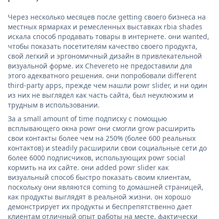
Через несколько месяцев после getting своего бизнеса на
местных ярмарках и ремесленных выставках rbia shades
искала способ продавать товары в интернете. они wanted,
чтобы показать посетителям качество своего продукта,
свой легкий и эргономичный дизайн в привлекательной
визуальной форме. их Chevereto не предоставили для
этого адекватного решения. они попробовали different
third-party apps, прежде чем нашли powr slider, и ни один
из них не выглядел как часть сайта, был неуклюжим и
трудным в использовании.
За a small amount of time подписку с помощью
всплывающего окна powr они смогли grow расширить
свои контакты более чем на 250% (более 600 реальных
контактов) и steadily расширили свои социальные сети до
более 6000 подписчиков, использующих powr social
кормить на их сайте. они added powr slider как
визуальный способ быстро показать своим клиентам,
поскольку они являются coming to домашней страницей,
как продукты выглядят в реальной жизни. он хорошо
демонстрирует их продукты и беспрепятственно дает
клиентам отличный опыт работы на месте. фактически