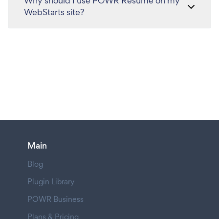
Why should I use POWR Resume on my
WebStarts site?
Main
Blog
Plugin Library
POWR Business
Plans & Pricing