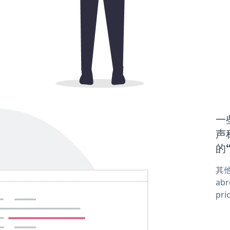
一
声称
的“
其他
abr
pri