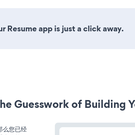
r Resume app is just a click away.
he Guesswork of Building Y
那么您已经