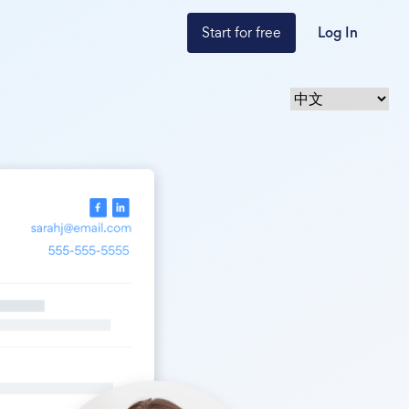
Start for free
Log In