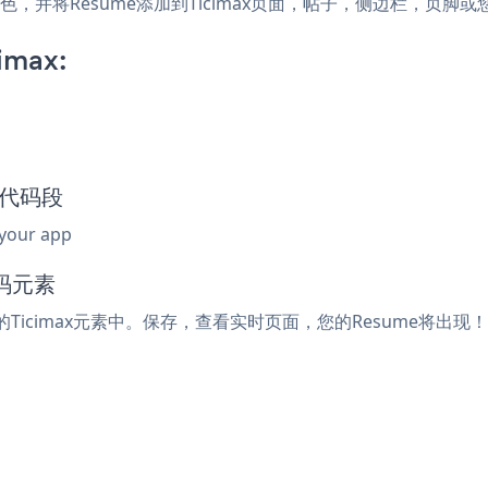
和颜色，并将Resume添加到Ticimax页面，帖子，侧边栏，页
imax:
嵌入代码段
 your app
代码元素
的Ticimax元素中。保存，查看实时页面，您的Resume将出现！