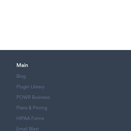
Main
Blog
Plugin Library
POWR Business
Plans & Pricing
HIPAA Forms
Email Blast