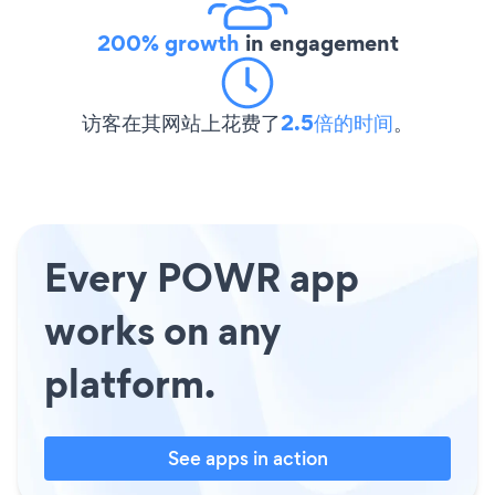
200% growth
in engagement
访客在其网站上花费了
2.5倍的时间
。
Every POWR app
works on any
platform.
See apps in action