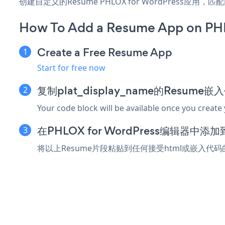
创建自定义的Resume PHLOX for WordPress
How To Add a Resume App on PH
Create a Free Resume App
Start for free now
复制plat_display_name的Resume
Your code block will be available once you create
在PHLOX for WordPress编辑器中
将以上Resume片段粘贴到任何接受html或嵌入代码的P