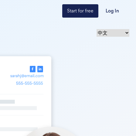
Start for free
Log In