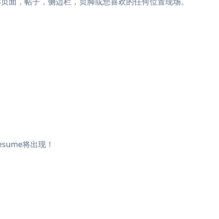
ordPress页面，帖子，侧边栏，页脚或您喜欢的任何位置现场。
esume将出现！