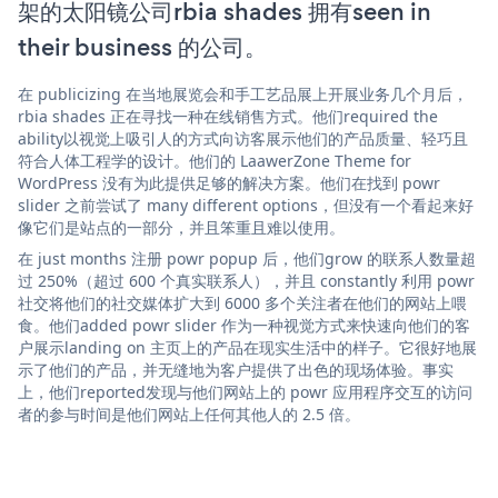
架的太阳镜公司rbia shades 拥有seen in
their business 的公司。
在 publicizing 在当地展览会和手工艺品展上开展业务几个月后，
rbia shades 正在寻找一种在线销售方式。他们required the
ability以视觉上吸引人的方式向访客展示他们的产品质量、轻巧且
符合人体工程学的设计。他们的 LaawerZone Theme for
WordPress 没有为此提供足够的解决方案。他们在找到 powr
slider 之前尝试了 many different options，但没有一个看起来好
像它们是站点的一部分，并且笨重且难以使用。
在 just months 注册 powr popup 后，他们grow 的联系人数量超
过 250%（超过 600 个真实联系人），并且 constantly 利用 powr
社交将他们的社交媒体扩大到 6000 多个关注者在他们的网站上喂
食。他们added powr slider 作为一种视觉方式来快速向他们的客
户展示landing on 主页上的产品在现实生活中的样子。它很好地展
示了他们的产品，并无缝地为客户提供了出色的现场体验。事实
上，他们reported发现与他们网站上的 powr 应用程序交互的访问
者的参与时间是他们网站上任何其他人的 2.5 倍。