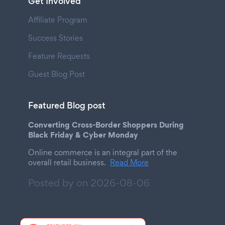
Get Involved
Affiliate Program
Success Stories
Feature Requests
Guest Blog Post
Featured Blog post
Converting Cross-Border Shoppers During
Black Friday & Cyber Monday
Online commerce is an integral part of the
overall retail business.
Read More
Posted by on
2026-08-06