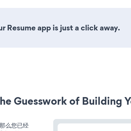
r Resume app is just a click away.
he Guesswork of Building Y
，那么您已经