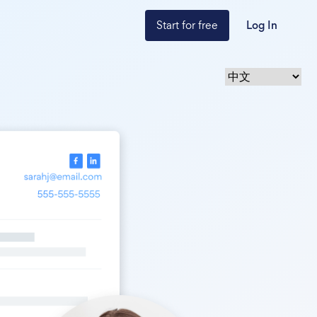
Start for free
Log In