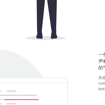
一
声称
的“
其他
com
bot