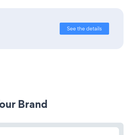
See the details
our Brand