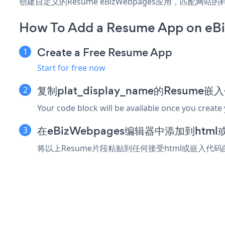
创建自定义的Resume eBizWebpages应用，匹配网
How To Add a Resume App on eB
Create a Free Resume App
Start for free now
复制plat_display_name的Resume
Your code block will be available once you create
在eBizWebpages编辑器中添加到htm
将以上Resume片段粘贴到任何接受html或嵌入代码的