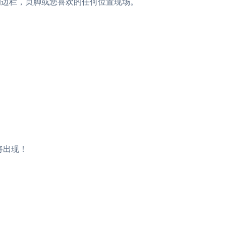
帖子，侧边栏，页脚或您喜欢的任何位置现场。
e将出现！