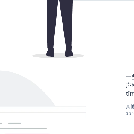
一
声称
ti
其他
abr