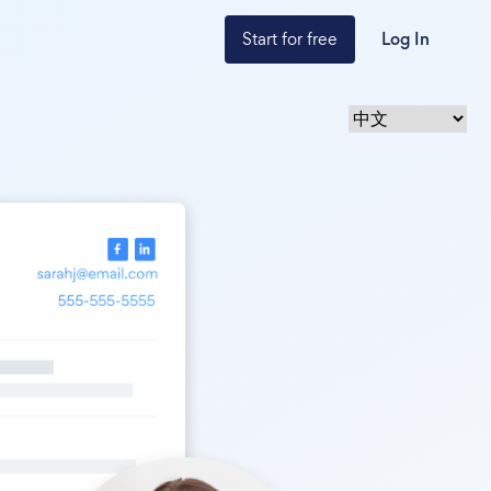
Start for free
Log In