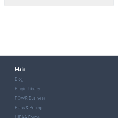
Main
Blog
Plugin Library
POWR Business
Plans & Pricing
HIPAA Forms