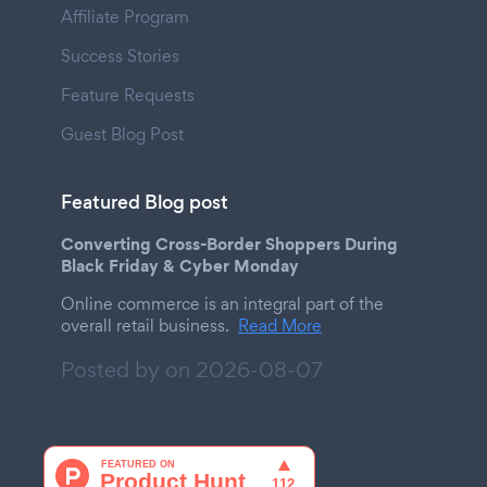
Affiliate Program
Success Stories
Feature Requests
Guest Blog Post
Featured Blog post
Converting Cross-Border Shoppers During
Black Friday & Cyber Monday
Online commerce is an integral part of the
overall retail business.
Read More
Posted by on
2026-08-07