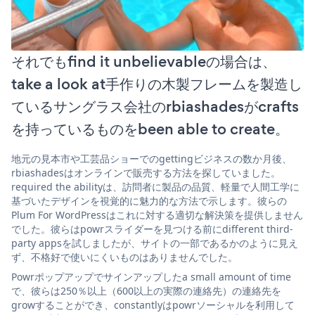
それでもfind it unbelievableの場合は、
take a look at手作りの木製フレームを製造し
ているサングラス会社のrbiashadesがcrafts
を持っているものをbeen able to create。
地元の見本市や工芸品ショーでのgettingビジネスの数か月後、
rbiashadesはオンラインで販売する方法を探していました。
required the abilityは、訪問者に製品の品質、軽量で人間工学に
基づいたデザインを視覚的に魅力的な方法で示します。彼らの
Plum For WordPressはこれに対する適切な解決策を提供しません
でした。彼らはpowrスライダーを見つける前にdifferent third-
party appsを試しましたが、サイトの一部であるかのように見え
ず、不格好で使いにくいものはありませんでした。
Powrポップアップでサインアップしたa small amount of time
で、彼らは250％以上（600以上の実際の連絡先）の連絡先を
growすることができ、constantlyはpowrソーシャルを利用して