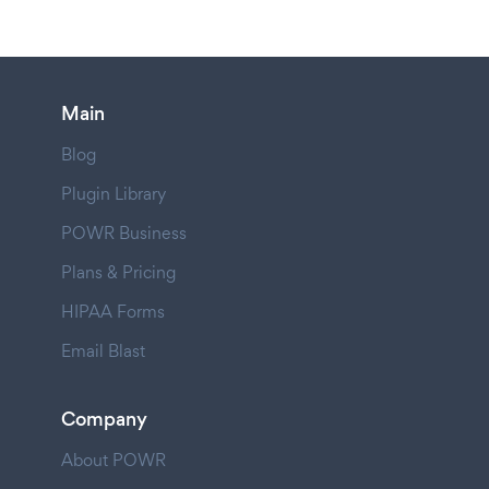
Main
Blog
Plugin Library
POWR Business
Plans & Pricing
HIPAA Forms
Email Blast
Company
About POWR