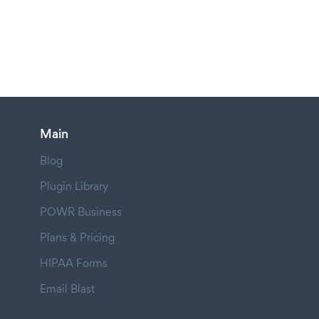
Main
Blog
Plugin Library
POWR Business
Plans & Pricing
HIPAA Forms
Email Blast