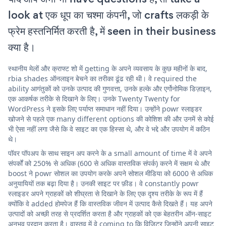
look at एक धूप का चश्मा कंपनी, जो crafts लकड़ी के
फ्रेम हस्तनिर्मित करती है, में seen in their business
क्या है।
स्थानीय मेलों और क्राफ्ट शो में getting के अपने व्यवसाय के कुछ महीनों के बाद,
rbia shades ऑनलाइन बेचने का तरीका ढूंढ रही थी। वे required the
ability आगंतुकों को उनके उत्पाद की गुणवत्ता, उनके हल्के और एर्गोनोमिक डिज़ाइन,
एक आकर्षक तरीके से दिखाने के लिए। उनके Twenty Twenty for
WordPress ने इसके लिए पर्याप्त समाधान नहीं दिया। उन्होंने powr स्लाइडर
खोजने से पहले एक many different options की कोशिश की और उनमें से कोई
भी ऐसा नहीं लगा जैसे कि वे साइट का एक हिस्सा थे, और वे भद्दे और उपयोग में कठिन
थे।
पॉवर पॉपअप के साथ साइन अप करने के a small amount of time में वे अपने
संपर्कों को 250% से अधिक (600 से अधिक वास्तविक संपर्क) करने में सक्षम थे और
boost ने powr सोशल का उपयोग करके अपने सोशल मीडिया को 6000 से अधिक
अनुयायियों तक बढ़ा दिया है। उनकी साइट पर फ़ीड। वे constantly powr
स्लाइडर अपने ग्राहकों को शीघ्रता से दिखाने के लिए एक दृश्य तरीके के रूप में हैं
क्योंकि वे added होमपेज हैं कि वास्तविक जीवन में उत्पाद कैसे दिखते हैं। यह अपने
उत्पादों को अच्छी तरह से प्रदर्शित करता है और ग्राहकों को एक बेहतरीन ऑन-साइट
अनुभव प्रदान करता है। वास्तव में वे coming to कि विज़िटर जिन्होंने अपनी साइट