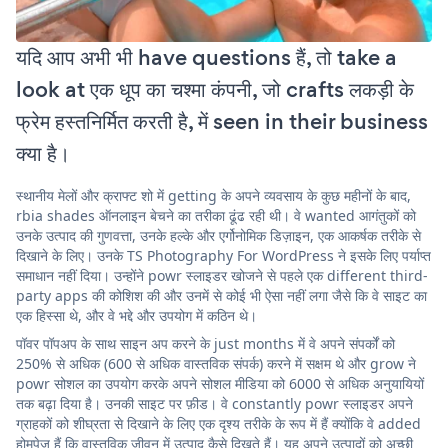
यदि आप अभी भी have questions हैं, तो take a
look at एक धूप का चश्मा कंपनी, जो crafts लकड़ी के
फ्रेम हस्तनिर्मित करती है, में seen in their business
क्या है।
स्थानीय मेलों और क्राफ्ट शो में getting के अपने व्यवसाय के कुछ महीनों के बाद,
rbia shades ऑनलाइन बेचने का तरीका ढूंढ रही थी। वे wanted आगंतुकों को
उनके उत्पाद की गुणवत्ता, उनके हल्के और एर्गोनोमिक डिज़ाइन, एक आकर्षक तरीके से
दिखाने के लिए। उनके TS Photography For WordPress ने इसके लिए पर्याप्त
समाधान नहीं दिया। उन्होंने powr स्लाइडर खोजने से पहले एक different third-
party apps की कोशिश की और उनमें से कोई भी ऐसा नहीं लगा जैसे कि वे साइट का
एक हिस्सा थे, और वे भद्दे और उपयोग में कठिन थे।
पॉवर पॉपअप के साथ साइन अप करने के just months में वे अपने संपर्कों को
250% से अधिक (600 से अधिक वास्तविक संपर्क) करने में सक्षम थे और grow ने
powr सोशल का उपयोग करके अपने सोशल मीडिया को 6000 से अधिक अनुयायियों
तक बढ़ा दिया है। उनकी साइट पर फ़ीड। वे constantly powr स्लाइडर अपने
ग्राहकों को शीघ्रता से दिखाने के लिए एक दृश्य तरीके के रूप में हैं क्योंकि वे added
होमपेज हैं कि वास्तविक जीवन में उत्पाद कैसे दिखते हैं। यह अपने उत्पादों को अच्छी