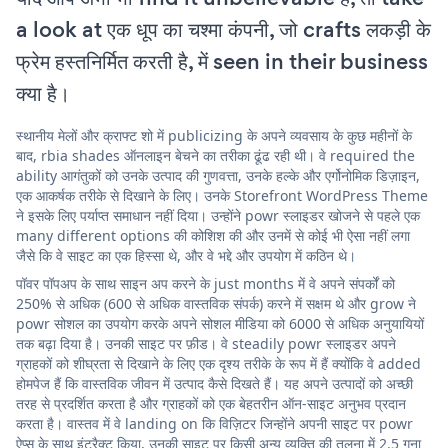
a look at एक धूप का चश्मा कंपनी, जो crafts लकड़ी के
फ्रेम हस्तनिर्मित करती है, में seen in their business
क्या है।
स्थानीय मेलों और क्राफ्ट शो में publicizing के अपने व्यवसाय के कुछ महीनों के
बाद, rbia shades ऑनलाइन बेचने का तरीका ढूंढ रही थी। वे required the
ability आगंतुकों को उनके उत्पाद की गुणवत्ता, उनके हल्के और एर्गोनोमिक डिज़ाइन,
एक आकर्षक तरीके से दिखाने के लिए। उनके Storefront WordPress Theme
ने इसके लिए पर्याप्त समाधान नहीं दिया। उन्होंने powr स्लाइडर खोजने से पहले एक
many different options की कोशिश की और उनमें से कोई भी ऐसा नहीं लगा
जैसे कि वे साइट का एक हिस्सा थे, और वे भद्दे और उपयोग में कठिन थे।
पॉवर पॉपअप के साथ साइन अप करने के just months में वे अपने संपर्कों को
250% से अधिक (600 से अधिक वास्तविक संपर्क) करने में सक्षम थे और grow ने
powr सोशल का उपयोग करके अपने सोशल मीडिया को 6000 से अधिक अनुयायियों
तक बढ़ा दिया है। उनकी साइट पर फ़ीड। वे steadily powr स्लाइडर अपने
ग्राहकों को शीघ्रता से दिखाने के लिए एक दृश्य तरीके के रूप में हैं क्योंकि वे added
होमपेज हैं कि वास्तविक जीवन में उत्पाद कैसे दिखते हैं। यह अपने उत्पादों को अच्छी
तरह से प्रदर्शित करता है और ग्राहकों को एक बेहतरीन ऑन-साइट अनुभव प्रदान
करता है। वास्तव में वे landing on कि विज़िटर जिन्होंने अपनी साइट पर powr
ऐप्स के साथ इंटरैक्ट किया, उनकी साइट पर किसी अन्य व्यक्ति की तुलना में 2.5 गुना