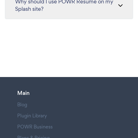
Why should I use POWR Resume on my
Splash site?
Main
Blog
Plugin Library
POWR Business
Plans & Pricing