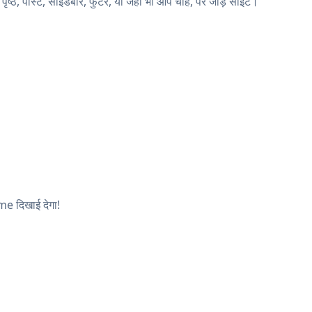
पोस्ट, साइडबार, फुटर, या जहाँ भी आप चाहें, पर जोड़ें साइट।
me दिखाई देगा!