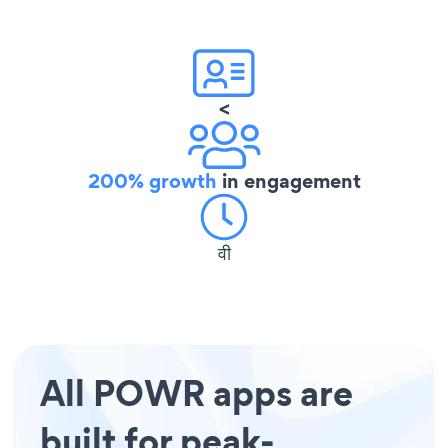
<
200% growth
in engagement
वी
All POWR apps are
built for peak-