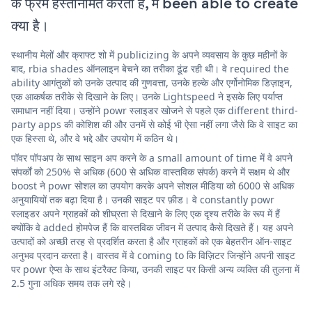
के फ्रेम हस्तनिर्मित करती है, में been able to create
क्या है।
स्थानीय मेलों और क्राफ्ट शो में publicizing के अपने व्यवसाय के कुछ महीनों के
बाद, rbia shades ऑनलाइन बेचने का तरीका ढूंढ रही थी। वे required the
ability आगंतुकों को उनके उत्पाद की गुणवत्ता, उनके हल्के और एर्गोनोमिक डिज़ाइन,
एक आकर्षक तरीके से दिखाने के लिए। उनके Lightspeed ने इसके लिए पर्याप्त
समाधान नहीं दिया। उन्होंने powr स्लाइडर खोजने से पहले एक different third-
party apps की कोशिश की और उनमें से कोई भी ऐसा नहीं लगा जैसे कि वे साइट का
एक हिस्सा थे, और वे भद्दे और उपयोग में कठिन थे।
पॉवर पॉपअप के साथ साइन अप करने के a small amount of time में वे अपने
संपर्कों को 250% से अधिक (600 से अधिक वास्तविक संपर्क) करने में सक्षम थे और
boost ने powr सोशल का उपयोग करके अपने सोशल मीडिया को 6000 से अधिक
अनुयायियों तक बढ़ा दिया है। उनकी साइट पर फ़ीड। वे constantly powr
स्लाइडर अपने ग्राहकों को शीघ्रता से दिखाने के लिए एक दृश्य तरीके के रूप में हैं
क्योंकि वे added होमपेज हैं कि वास्तविक जीवन में उत्पाद कैसे दिखते हैं। यह अपने
उत्पादों को अच्छी तरह से प्रदर्शित करता है और ग्राहकों को एक बेहतरीन ऑन-साइट
अनुभव प्रदान करता है। वास्तव में वे coming to कि विज़िटर जिन्होंने अपनी साइट
पर powr ऐप्स के साथ इंटरैक्ट किया, उनकी साइट पर किसी अन्य व्यक्ति की तुलना में
2.5 गुना अधिक समय तक लगे रहे।