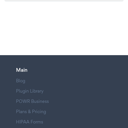
Main
Blog
Plugin Library
POWR Business
Plans & Pricing
HIPAA Forms