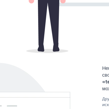
Не
св
«t
мо
Дру
исх