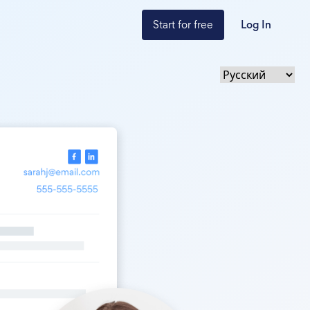
Start for free
Log In