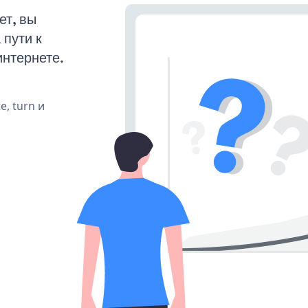
ет, вы
пути к
интернете.
e, turn и