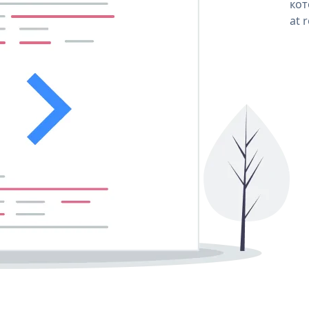
кот
at 