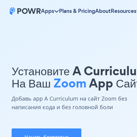
Apps
Plans & Pricing
About
Resources
Установите A Curricul
На Ваш
Zoom
App Сай
Добавь app A Curriculum на сайт Zoom без
написания кода и без головной боли