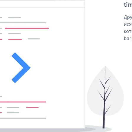
tim
Дру
исх
кот
bar