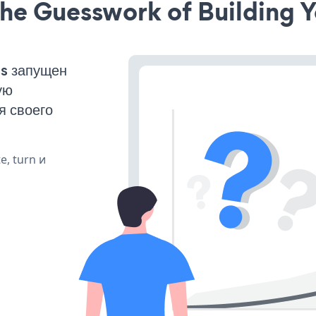
he Guesswork of Building Y
ss запущен
ую
я своего
e, turn и