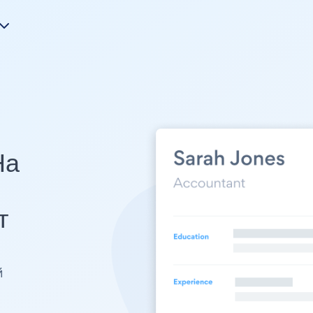
На
т
й