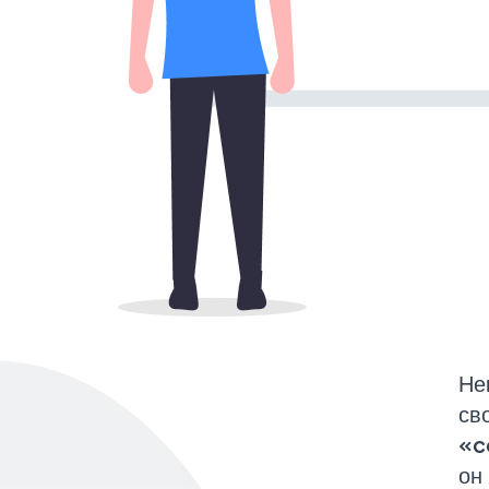
Не
св
«c
он