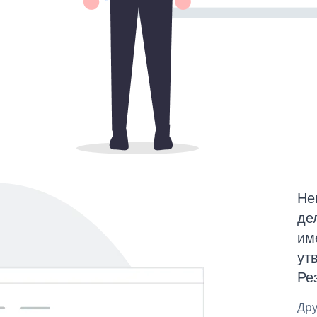
Не
де
им
ут
Ре
Дру