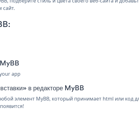
B, подберите стиль и цвета своего веб-сайта и добавьт
 сайт.
BB:
я MyBB
 your app
я вставки» в редакторе MyBB
юбой элемент MyBB, который принимает html или код дл
появится!