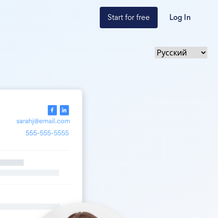
Start for free
Log In