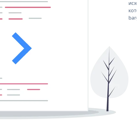
исх
кот
bar