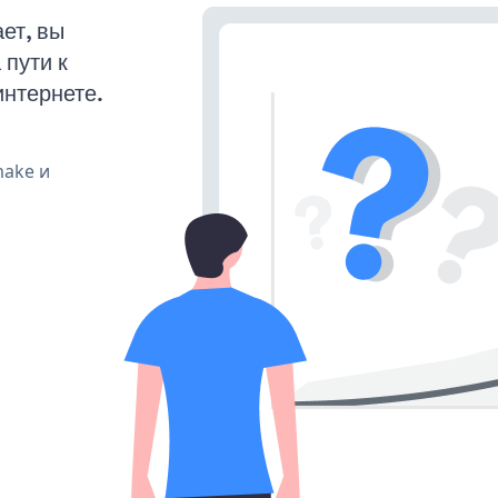
ет, вы
пути к
интернете.
make и