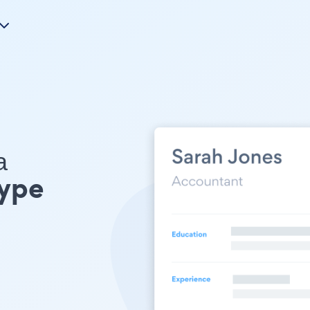
а
ype