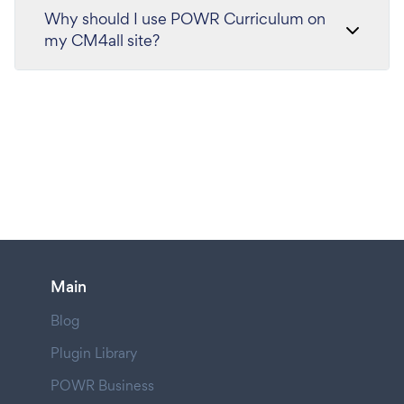
Why should I use POWR Curriculum on
my CM4all site?
Main
Blog
Plugin Library
POWR Business