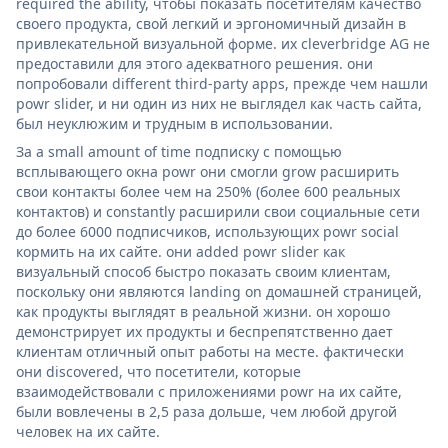
required the ability, чтобы показать посетителям качество
своего продукта, свой легкий и эргономичный дизайн в
привлекательной визуальной форме. их cleverbridge AG не
предоставили для этого адекватного решения. они
попробовали different third-party apps, прежде чем нашли
powr slider, и ни один из них не выглядел как часть сайта,
был неуклюжим и трудным в использовании.
За a small amount of time подписку с помощью
всплывающего окна powr они смогли grow расширить
свои контакты более чем на 250% (более 600 реальных
контактов) и constantly расширили свои социальные сети
до более 6000 подписчиков, использующих powr social
кормить на их сайте. они added powr slider как
визуальный способ быстро показать своим клиентам,
поскольку они являются landing on домашней страницей,
как продукты выглядят в реальной жизни. он хорошо
демонстрирует их продукты и беспрепятственно дает
клиентам отличный опыт работы на месте. фактически
они discovered, что посетители, которые
взаимодействовали с приложениями powr на их сайте,
были вовлечены в 2,5 раза дольше, чем любой другой
человек на их сайте.