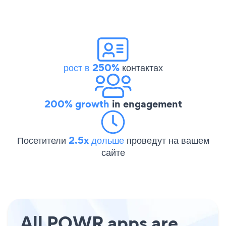
рост в 250%
контактах
200% growth
in engagement
Посетители
2.5x дольше
проведут на вашем
сайте
All POWR apps are