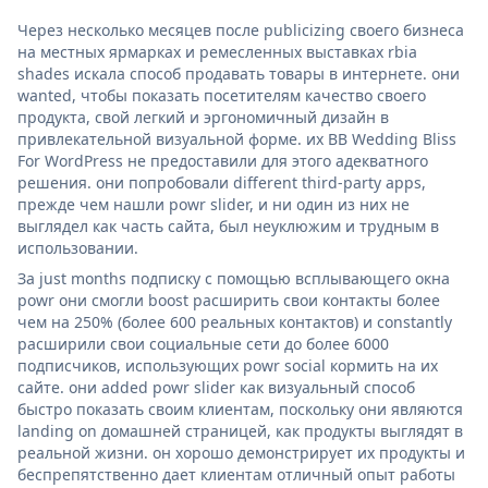
Через несколько месяцев после publicizing своего бизнеса
на местных ярмарках и ремесленных выставках rbia
shades искала способ продавать товары в интернете. они
wanted, чтобы показать посетителям качество своего
продукта, свой легкий и эргономичный дизайн в
привлекательной визуальной форме. их BB Wedding Bliss
For WordPress не предоставили для этого адекватного
решения. они попробовали different third-party apps,
прежде чем нашли powr slider, и ни один из них не
выглядел как часть сайта, был неуклюжим и трудным в
использовании.
За just months подписку с помощью всплывающего окна
powr они смогли boost расширить свои контакты более
чем на 250% (более 600 реальных контактов) и constantly
расширили свои социальные сети до более 6000
подписчиков, использующих powr social кормить на их
сайте. они added powr slider как визуальный способ
быстро показать своим клиентам, поскольку они являются
landing on домашней страницей, как продукты выглядят в
реальной жизни. он хорошо демонстрирует их продукты и
беспрепятственно дает клиентам отличный опыт работы