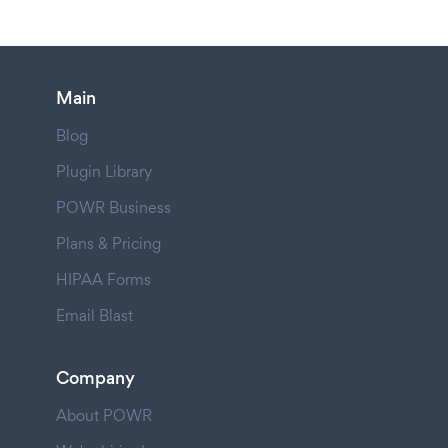
Main
Blog
Plugin Library
POWR Business
Plans & Pricing
HIPAA Forms
Email Blast
Company
About POWR