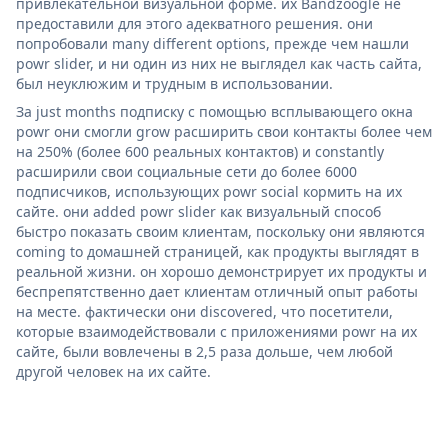
привлекательной визуальной форме. их Bandzoogle не
предоставили для этого адекватного решения. они
попробовали many different options, прежде чем нашли
powr slider, и ни один из них не выглядел как часть сайта,
был неуклюжим и трудным в использовании.
За just months подписку с помощью всплывающего окна
powr они смогли grow расширить свои контакты более чем
на 250% (более 600 реальных контактов) и constantly
расширили свои социальные сети до более 6000
подписчиков, использующих powr social кормить на их
сайте. они added powr slider как визуальный способ
быстро показать своим клиентам, поскольку они являются
coming to домашней страницей, как продукты выглядят в
реальной жизни. он хорошо демонстрирует их продукты и
беспрепятственно дает клиентам отличный опыт работы
на месте. фактически они discovered, что посетители,
которые взаимодействовали с приложениями powr на их
сайте, были вовлечены в 2,5 раза дольше, чем любой
другой человек на их сайте.