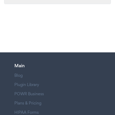
Main
Blog
Plugin Library
POWR Business
Plans & Pricing
HIPAA Forms