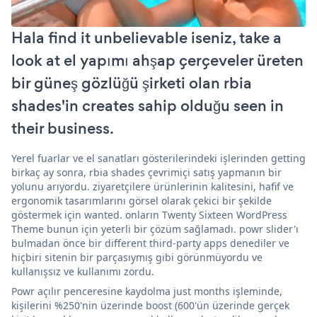
Hala find it unbelievable iseniz, take a
look at el yapımı ahşap çerçeveler üreten
bir güneş gözlüğü şirketi olan rbia
shades'in creates sahip olduğu seen in
their business.
Yerel fuarlar ve el sanatları gösterilerindeki işlerinden getting
birkaç ay sonra, rbia shades çevrimiçi satış yapmanın bir
yolunu arıyordu. ziyaretçilere ürünlerinin kalitesini, hafif ve
ergonomik tasarımlarını görsel olarak çekici bir şekilde
göstermek için wanted. onların Twenty Sixteen WordPress
Theme bunun için yeterli bir çözüm sağlamadı. powr slider'ı
bulmadan önce bir different third-party apps denediler ve
hiçbiri sitenin bir parçasıymış gibi görünmüyordu ve
kullanışsız ve kullanımı zordu.
Powr açılır penceresine kaydolma just months işleminde,
kişilerini %250'nin üzerinde boost (600'ün üzerinde gerçek