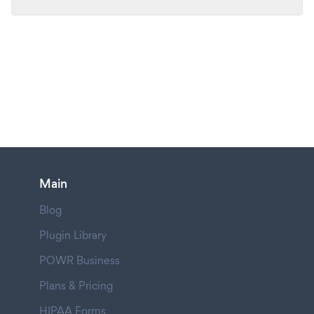
Main
Blog
Plugin Library
POWR Business
Plans & Pricing
HIPAA Forms